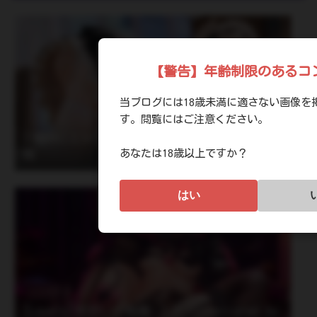
【警告】年齢制限のあるコ
当ブログには18歳未満に適さない画像を
す。閲覧にはご注意ください。
[OMAHA]エル Illustrated by saitom予約情
あなたは18歳以上ですか？
報
はい
[Lovely]見習い小魅魔-ユナ Illustrated by